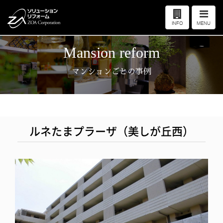
ゾアコーポレーションは都内・横浜エリアを中心に地域密着でリフォームを行っ
ナ
ております。
ビ
当サイトの情報を転載、複製、改変等は禁止いたします。
INFO
MENU
ゲ
ー
シ
ョ
Mansion reform
採用情報
お問い合わせ
ン
マンションごとの事例
ルネたまプラーザ（美しが丘西）