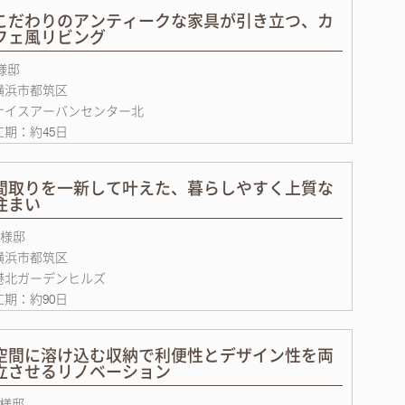
こだわりのアンティークな家具が引き立つ、カ
フェ風リビング
I様邸
横浜市都筑区
ナイスアーバンセンター北
工期：約45日
間取りを一新して叶えた、暮らしやすく上質な
住まい
A様邸
横浜市都筑区
港北ガーデンヒルズ
工期：約90日
空間に溶け込む収納で利便性とデザイン性を両
立させるリノベーション
S様邸