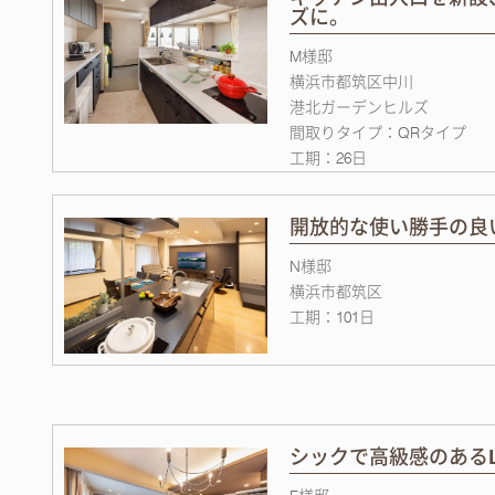
ズに。
M様邸
横浜市都筑区中川
港北ガーデンヒルズ
間取りタイプ：QRタイプ
工期：26日
開放的な使い勝手の良
N様邸
横浜市都筑区
工期：101日
シックで高級感のあるL