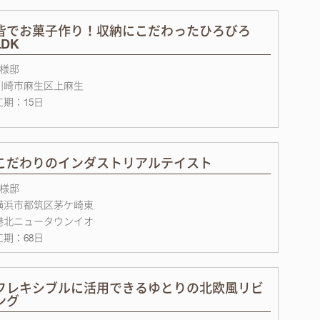
皆でお菓子作り！収納にこだわったひろびろ
LDK
E様邸
川崎市麻生区上麻生
工期：15日
こだわりのインダストリアルテイスト
Z様邸
横浜市都筑区茅ケ崎東
港北ニュータウンイオ
工期：68日
フレキシブルに活用できるゆとりの北欧風リビ
ング