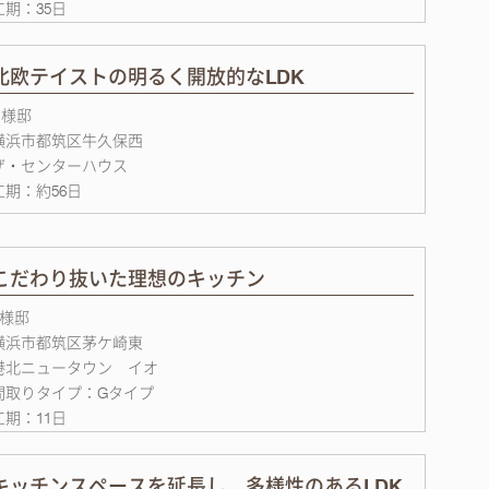
工期：35日
北欧テイストの明るく開放的なLDK
H様邸
横浜市都筑区牛久保西
ザ・センターハウス
工期：約56日
こだわり抜いた理想のキッチン
S様邸
横浜市都筑区茅ケ崎東
港北ニュータウン イオ
間取りタイプ：Gタイプ
工期：11日
キッチンスペースを延長し、多様性のあるLDK