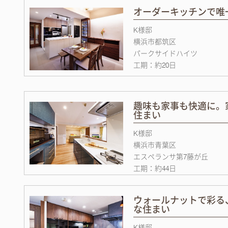
オーダーキッチンで唯
K様邸
横浜市都筑区
パークサイドハイツ
工期：約20日
趣味も家事も快適に。
住まい
K様邸
横浜市青葉区
エスペランサ第7藤が丘
工期：約44日
ウォールナットで彩る
な住まい
K様邸