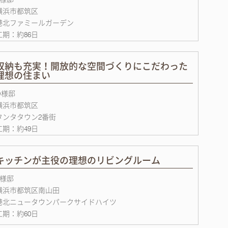
横浜市都筑区
港北ファミールガーデン
工期：約86日
収納も充実！開放的な空間づくりにこだわった
理想の住まい
O様邸
横浜市都筑区
タンタタウン2番街
工期：約49日
キッチンが主役の理想のリビングルーム
S様邸
横浜市都筑区南山田
港北ニュータウンパークサイドハイツ
工期：約60日