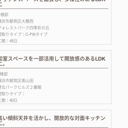
に
H様邸
横浜市都筑区大棚西
フォレストパーク四季彩の丘
間取りタイプ：C-FWタイプ
工期：45日
和室スペースを一部活用して開放感のあるLDK
に。
S様邸
横浜市都筑区南山田
港北パークヒルズ２番館
間取りタイプ：
工期：40日
高い傾斜天井を活かし、開放的な対面キッチン
に。