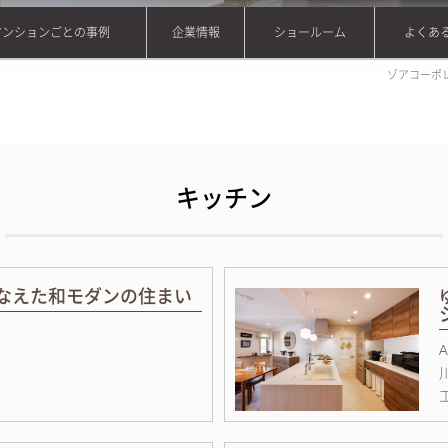
マンションごとの事例
企業情報
ショールーム
よくあ
会社概要
ご挨拶
ゾアコーポ
キッチン
なえた和モダンの住まい