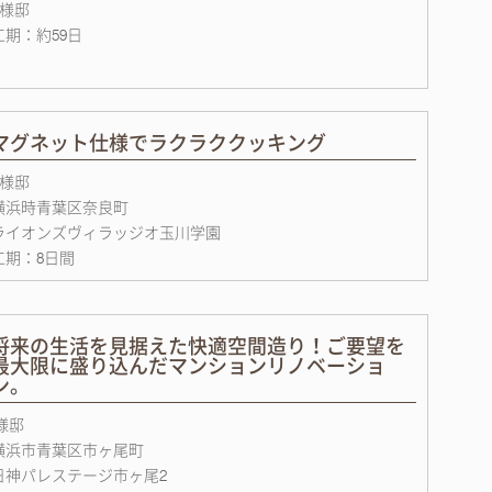
Y様邸
工期：約59日
マグネット仕様でラクラククッキング
F様邸
横浜時青葉区奈良町
ライオンズヴィラッジオ玉川学園
工期：8日間
将来の生活を見据えた快適空間造り！ご要望を
最大限に盛り込んだマンションリノベーショ
ン。
I様邸
横浜市青葉区市ヶ尾町
日神パレステージ市ヶ尾2