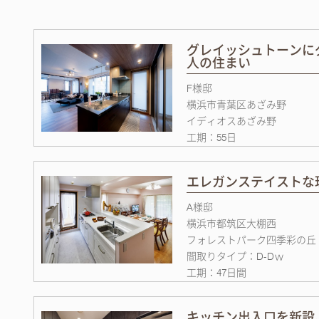
グレイッシュトーンに
人の住まい
F様邸
横浜市青葉区あざみ野
イディオスあざみ野
工期：55日
エレガンステイストな
A様邸
横浜市都筑区大棚西
フォレストパーク四季彩の丘
間取りタイプ：D-Dｗ
工期：47日間
キッチン出入口を新設