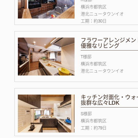
横浜市都筑区
港北ニュータウンイオ
工期：約30日
フラワーアレンジメン
優雅なリビング
T様邸
横浜市都筑区
港北ニュータウンイオ
キッチン対面化・ウォ
抜群な広々LDK
S様邸
横浜市都筑区
工期：約79日