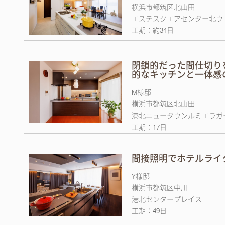
横浜市都筑区北山田
エステスクエアセンター北ウ
工期：約34日
閉鎖的だった間仕切り
的なキッチンと一体感
M様邸
横浜市都筑区北山田
港北ニュータウンルミエラガ
工期：17日
間接照明でホテルライ
Y様邸
横浜市都筑区中川
港北センタープレイス
工期：49日