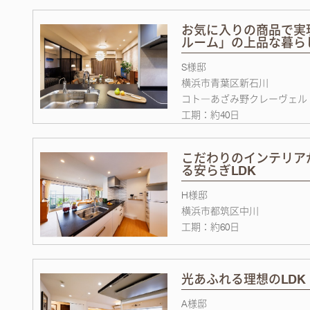
お気に入りの商品で実
ルーム」の上品な暮ら
S様邸
横浜市青葉区新石川
コト―あざみ野クレーヴェル
工期：約40日
こだわりのインテリア
る安らぎLDK
H様邸
横浜市都筑区中川
工期：約60日
光あふれる理想のLDK
A様邸