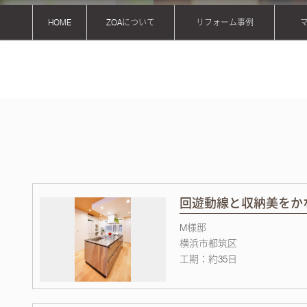
HOME
ZOAについて
リフォーム事例
コンセプト
安心のお約束ごと
3Dシミュレーション
回遊動線と収納美をか
M様邸
横浜市都筑区
工期：約35日